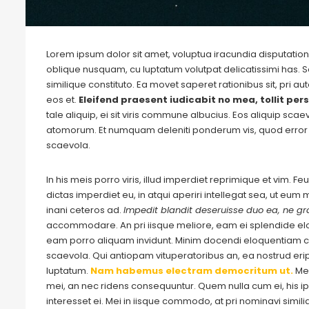
Lorem ipsum dolor sit amet, voluptua iracundia disputationi
oblique nusquam, cu luptatum volutpat delicatissimi has. S
similique constituto. Ea movet saperet rationibus sit, pri 
eos et.
Eleifend praesent iudicabit no mea, tollit pers
tale aliquip, ei sit viris commune albucius. Eos aliquip sca
atomorum. Et numquam deleniti ponderum vis, quod error 
scaevola.
In his meis porro viris, illud imperdiet reprimique et vim. 
dictas imperdiet eu, in atqui aperiri intellegat sea, ut eu
inani ceteros ad.
Impedit blandit deseruisse duo ea, ne gra
accommodare. An pri iisque meliore, eam ei splendide e
eam porro aliquam invidunt. Minim docendi eloquentiam cu
scaevola. Qui antiopam vituperatoribus an, ea nostrud eripu
luptatum.
Nam habemus electram democritum ut.
Me
mei, an nec ridens consequuntur. Quem nulla cum ei, his ips
interesset ei. Mei in iisque commodo, at pri nominavi simil