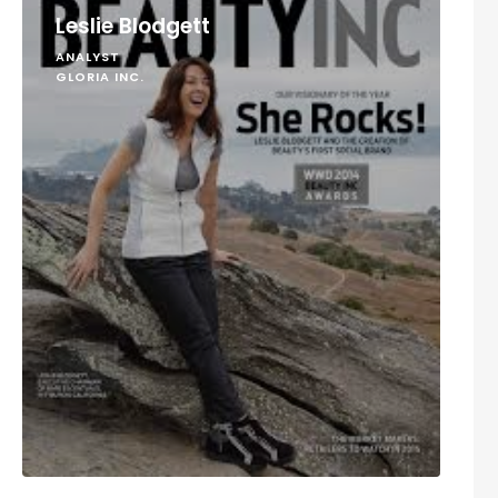
Leslie Blodgett
ANALYST
GLORIA INC.