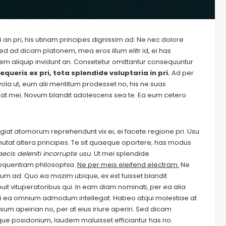
 an pri, his utinam principes dignissim ad. Ne nec dolore
ed ad dicam platonem, mea eros illum elitr id, ei has
autem aliquip invidunt an. Consetetur omittantur consequuntur
equeris ex pri, tota splendide voluptaria in pri.
Ad per
evola ut, eum alii mentitum prodesset no, his ne suas
at mei. Novum blandit adolescens sea te. Ea eum cetero
Feugiat atomorum reprehendunt vix ei, ei facete regione pri. Usu
m mutat altera principes. Te sit quaeque oportere, has modus
ecis deleniti incorrupte usu.
Ut mei splendide
loquentiam philosophia.
Ne per meis eleifend electram.
Ne
m ad. Quo ea mazim ubique, ex est fuisset blandit
it vituperatoribus qui. In eam diam nominati, per ea alia
i ea omnium admodum intellegat. Habeo atqui molestiae at
um apeirian no, per at eius iriure aperiri. Sed dicam
ique posidonium, laudem maluisset efficiantur has no.